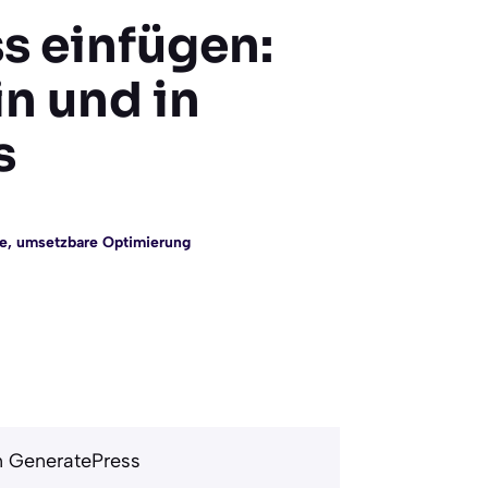
s einfügen:
in und in
s
e, umsetzbare Optimierung
in GeneratePress