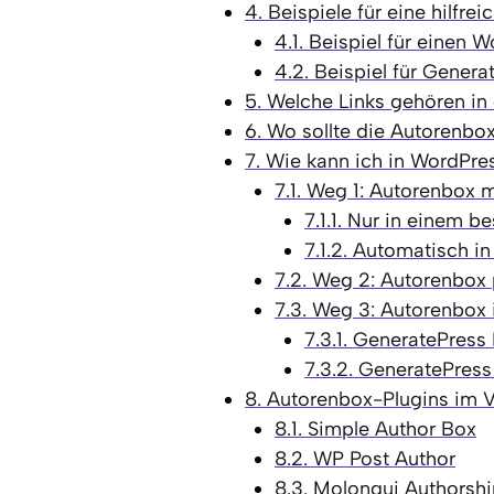
4.
Beispiele für eine hilfre
4.1.
Beispiel für einen 
4.2.
Beispiel für Genera
5.
Welche Links gehören in
6.
Wo sollte die Autorenbo
7.
Wie kann ich in WordPre
7.1.
Weg 1: Autorenbox m
7.1.1.
Nur in einem be
7.1.2.
Automatisch in 
7.2.
Weg 2: Autorenbox p
7.3.
Weg 3: Autorenbox 
7.3.1.
GeneratePress 
7.3.2.
GeneratePress 
8.
Autorenbox-Plugins im V
8.1.
Simple Author Box
8.2.
WP Post Author
8.3.
Molongui Authorshi