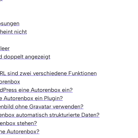
ösungen
eint nicht
leer
d doppelt angezeigt
L sind zwei verschiedene Funktionen
orenbox
dPress eine Autorenbox ein?
e Autorenbox ein Plugin?
enbild ohne Gravatar verwenden?
enbox automatisch strukturierte Daten?
renbox stehen?
ine Autorenbox?