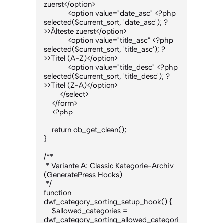
zuerst</option>

            <option value="date_asc" <?php 
selected($current_sort, 'date_asc'); ?
>>Älteste zuerst</option>

            <option value="title_asc" <?php 
selected($current_sort, 'title_asc'); ?
>>Titel (A-Z)</option>

            <option value="title_desc" <?php 
selected($current_sort, 'title_desc'); ?
>>Titel (Z-A)</option>

        </select>

    </form>

    <?php

    return ob_get_clean();

}

/**

 * Variante A: Classic Kategorie-Archiv 
(GeneratePress Hooks)

 */

function 
dwf_category_sorting_setup_hook() {

    $allowed_categories = 
dwf_category_sorting_allowed_categori