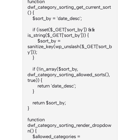
function 
dwf_category_sorting_get_current_sort
() {

    $sort_by = 'date_desc';

    if (isset($_GET['sort_by']) && 
is_string($_GET['sort_by'])) {

        $sort_by = 
sanitize_key(wp_unslash($_GET['sort_b
y']));

    }

    if (!in_array($sort_by, 
dwf_category_sorting_allowed_sorts(), 
true)) {

        return 'date_desc';

    }

    return $sort_by;

}

function 
dwf_category_sorting_render_dropdow
n() {

    $allowed_categories = 