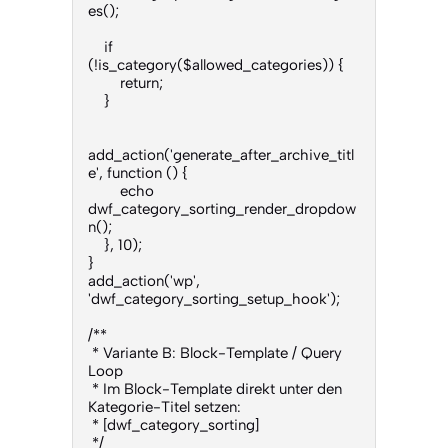
es();

    if 
(!is_category($allowed_categories)) {

        return;

    }

add_action('generate_after_archive_titl
e', function () {

        echo 
dwf_category_sorting_render_dropdow
n();

    }, 10);

}

add_action('wp', 
'dwf_category_sorting_setup_hook');

/**

 * Variante B: Block-Template / Query 
Loop

 * Im Block-Template direkt unter den 
Kategorie-Titel setzen:

 * [dwf_category_sorting]

 */
