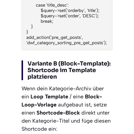
        case 'title_desc':

            $query->set('orderby', 'title');

            $query->set('order', 'DESC');

            break;

    }

}

add_action('pre_get_posts', 
'dwf_category_sorting_pre_get_posts');
Variante B (Block-Template):
Shortcode im Template
platzieren
Wenn dein Kategorie-Archiv über
ein
Loop Template
/ eine
Block-
Loop-Vorlage
aufgebaut ist, setze
einen
Shortcode-Block
direkt unter
den Kategorie-Titel und füge diesen
Shortcode ein: