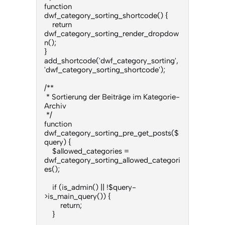
function 
dwf_category_sorting_shortcode() {

    return 
dwf_category_sorting_render_dropdow
n();

}

add_shortcode('dwf_category_sorting', 
'dwf_category_sorting_shortcode');

/**

 * Sortierung der Beiträge im Kategorie-
Archiv

 */

function 
dwf_category_sorting_pre_get_posts($
query) {

    $allowed_categories = 
dwf_category_sorting_allowed_categori
es();

    if (is_admin() || !$query-
>is_main_query()) {

        return;

    }
