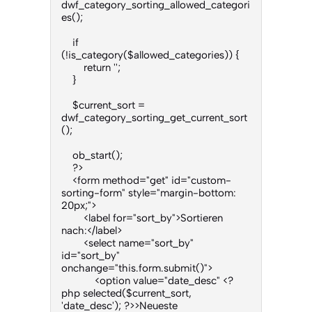
dwf_category_sorting_allowed_categori
es();

    if 
(!is_category($allowed_categories)) {

        return '';

    }

    $current_sort = 
dwf_category_sorting_get_current_sort
();

    ob_start();

    ?>

    <form method="get" id="custom-
sorting-form" style="margin-bottom: 
20px;">

        <label for="sort_by">Sortieren 
nach:</label>

        <select name="sort_by" 
id="sort_by" 
onchange="this.form.submit()">

            <option value="date_desc" <?
php selected($current_sort, 
'date_desc'); ?>>Neueste 